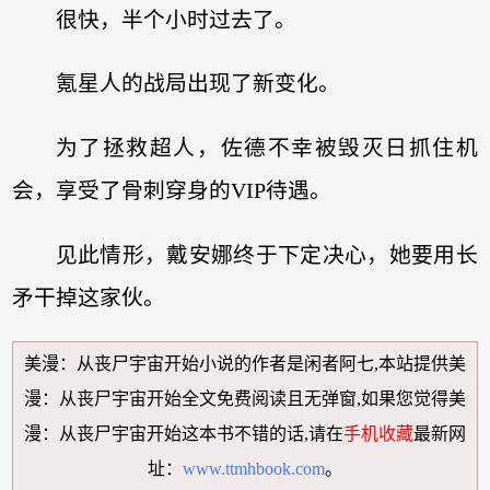
很快，半个小时过去了。
氪星人的战局出现了新变化。
为了拯救超人，佐德不幸被毁灭日抓住机
会，享受了骨刺穿身的VIP待遇。
见此情形，戴安娜终于下定决心，她要用长
矛干掉这家伙。
美漫：从丧尸宇宙开始小说
的作者是闲者阿七,本站提供
美
漫：从丧尸宇宙开始全文免费阅读
且无弹窗,如果您觉得
美
漫：从丧尸宇宙开始
这本书不错的话,请在
手机收藏
最新网
址：
www.ttmhbook.com
。