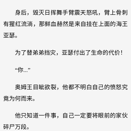
身后，毁灭日挥舞手臂震天怒吼，臂上骨刺
有猩红流淌，那鲜血赫然是来自挂在上面的海王
亚瑟。
为了替弟弟挡灾，亚瑟付出了生命的代价！
“你...”
奥姆王目眦欲裂，他都不明白自己的愤怒究
竟为何而来。
他只知道一件事，自己一定要将眼前的家伙
碎尸万段。