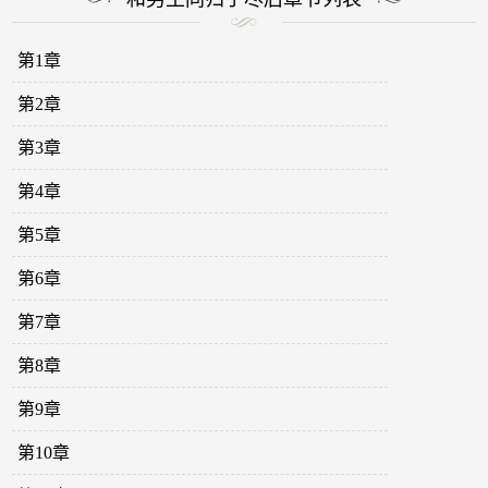
第1章
第2章
第3章
第4章
第5章
第6章
第7章
第8章
第9章
第10章