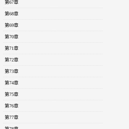
第67章
第68章
第69章
第70章
第71章
第72章
第73章
第74章
第75章
第76章
第77章
第78章