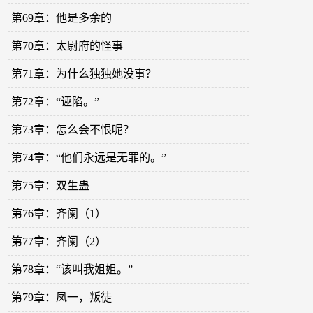
第69章：他是多余的
第70章：太尉府的怪事
第71章：为什么独独她没事？
第72章：“诬陷。”
第73章：怎么会不恨呢？
第74章：“他们永远是无罪的。”
第75章：双生蛊
第76章：齐阑（1）
第77章：齐阑（2）
第78章：“该叫我姐姐。”
第79章：凤一，叛徒