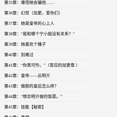
第35章：难怪她会骗他……
第36章：幻觉（加更，爱你们）
第37章：她是皇帝的心上人
第38章：“是和哪个宁小姐没有关系？”
第39章：她喜欢个锤子
第40章：别难过
第41章：“你真可怜。”（答应的加更章 ）
第42章：皇帝——云明亓
第43章：做朕的皇后怎么样？
第44章：“想念明亓做的饭菜。”
第45章：技能【秘密】