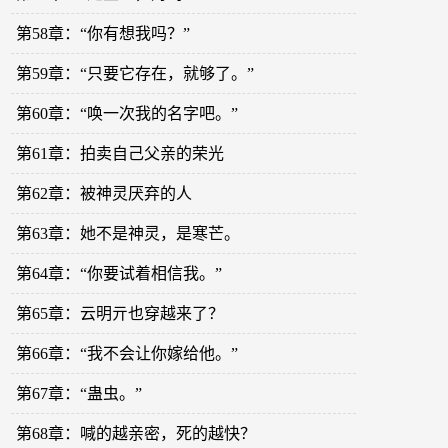
第58章：“你有想我吗？”
第59章：“只要它存在，就够了。”
第60章：“唤一次我的名字吧。”
第61章：拍卖自己父亲的荣光
第62章：被神灵厌弃的人
第63章：她不是神灵，是寒芒。
第64章：“你要试着相信我。”
第65章：云明亓也穿越来了？
第66章：“我不会让你嫁给他。”
第67章：“蛊虫。”
第68章：喊的越亲密，死的越快？