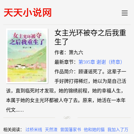
女主光环被夺之后我重
生了
作者：箫九六
最新章节：
第595章 谢谢（终章）
作品简介：顾谨谣死了。这辈子一
手好牌打得稀烂，她以为是自己活
该，直到临死时才发现，她的锦绣前程，她的幸福人生，
本属于她的女主光环都被人夺了去。原来，她活在一本年
代文...…
相关阅读：
过桥米线
天然渣
曾国藩家书
他和她的猫
我加入了万