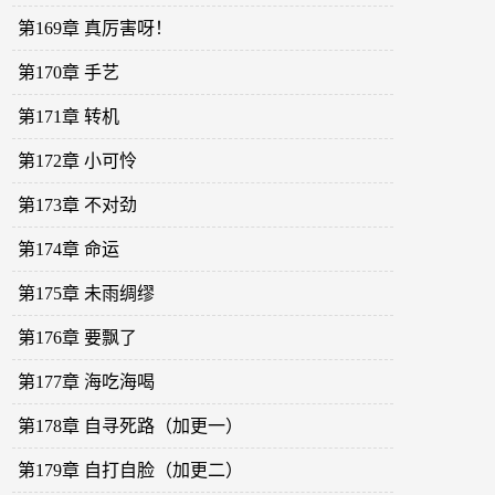
第169章 真厉害呀！
第170章 手艺
第171章 转机
第172章 小可怜
第173章 不对劲
第174章 命运
第175章 未雨绸缪
第176章 要飘了
第177章 海吃海喝
第178章 自寻死路（加更一）
第179章 自打自脸（加更二）