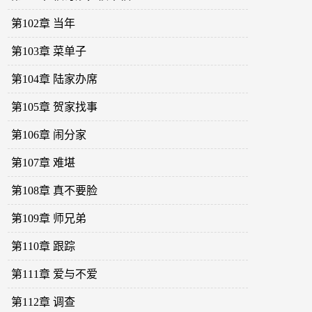
第102章 当年
第103章 菜单子
第104章 陆家办席
第105章 贺家找事
第106章 闹分家
第107章 难堪
第108章 真不要脸
第109章 师兄弟
第110章 跟踪
第111章 爱与不爱
第112章 调查