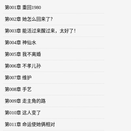
第001章 重回1980
第002章 她怎么回来了？
第003章 能活过来醒过来，太好了！
第004章 神仙水
第005章 我不离婚
第006章 不孝儿孙
第007章 维护
第008章 手艺
第009章 走主角的路
第010章 这人变了
第011章 命运使她俩相对