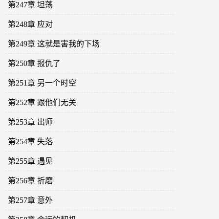
第247章 坦荡
第248章 应对
第249章 这就是害我的下场
第250章 报仇了
第251章 另一个时空
第252章 跟他们无关
第253章 出师
第254章 失落
第255章 遇见
第256章 折磨
第257章 意外