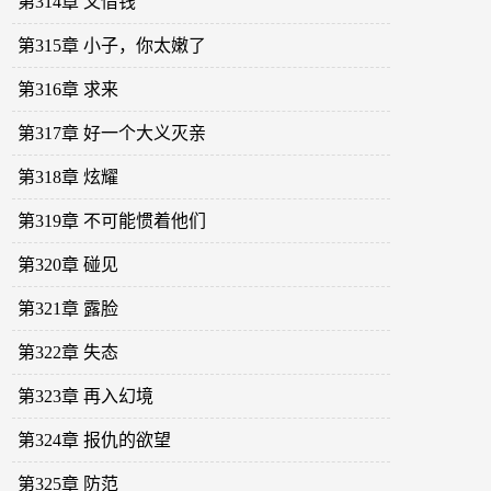
第314章 又借钱
第315章 小子，你太嫩了
第316章 求来
第317章 好一个大义灭亲
第318章 炫耀
第319章 不可能惯着他们
第320章 碰见
第321章 露脸
第322章 失态
第323章 再入幻境
第324章 报仇的欲望
第325章 防范