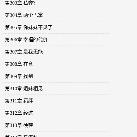
第303章 私奔？
第304章 两个巴掌
第305章 你妹妹不见了
第306章 幸福的代价
第307章 是我无能
第308章 在意
第309章 找到
第310章 姐妹相见
第311章 羁绊
第312章 经过
第313章 硬茬