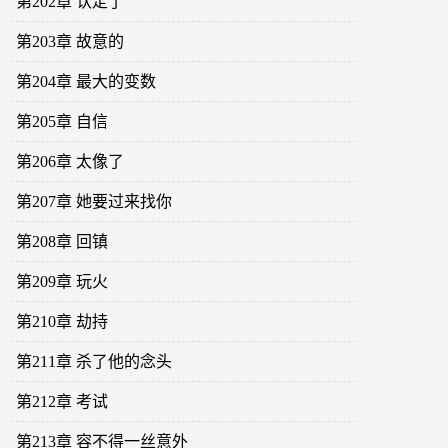
第202章 认定了
第203章 故意的
第204章 最大的变数
第205章 自信
第206章 太像了
第207章 她要过来找你
第208章 回镇
第209章 玩火
第210章 劫持
第211章 杀了他的念头
第212章 考试
第213章 容不得一丝意外