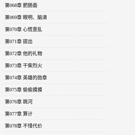
第068章 肥肠面
第069章 眼明、脑清
第070章 心慌意乱
第071章 提出
第072章 他的礼物
第073章 干柴烈火
第074章 英雄的勋章
第075章 偷偷摸摸
第076章 跳河
第077章 算计
第078章 不惜代价