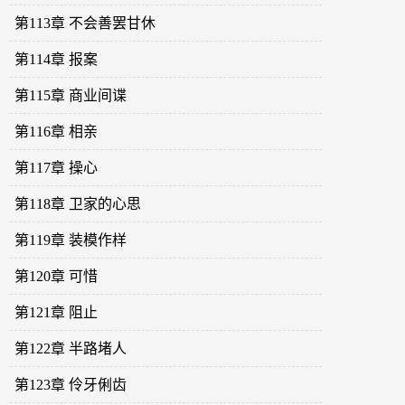
第113章 不会善罢甘休
第114章 报案
第115章 商业间谍
第116章 相亲
第117章 操心
第118章 卫家的心思
第119章 装模作样
第120章 可惜
第121章 阻止
第122章 半路堵人
第123章 伶牙俐齿