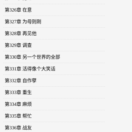
第326章 在意
第327章 为母则刚
第328章 再见他
第329章 调查
第330章 另一个世界的全部
第331章 活得像个大笑话
第332章 自作孽
第333章 重生
第334章 麻烦
第335章 帮忙
第336章 战友