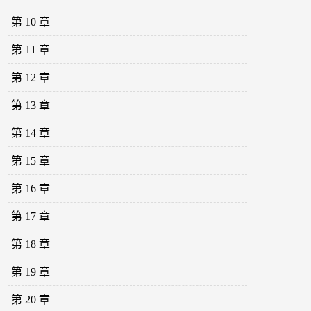
第 10 章
第 11 章
第 12 章
第 13 章
第 14 章
第 15 章
第 16 章
第 17 章
第 18 章
第 19 章
第 20 章