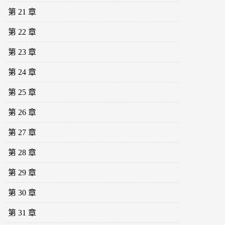
第 21 章
第 22 章
第 23 章
第 24 章
第 25 章
第 26 章
第 27 章
第 28 章
第 29 章
第 30 章
第 31 章