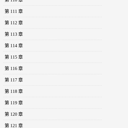
第 111 章
第 112 章
第 113 章
第 114 章
第 115 章
第 116 章
第 117 章
第 118 章
第 119 章
第 120 章
第 121 章