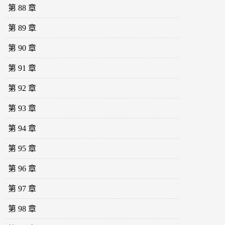
第 88 章
第 89 章
第 90 章
第 91 章
第 92 章
第 93 章
第 94 章
第 95 章
第 96 章
第 97 章
第 98 章