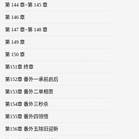
第 144 章~第 145 章
第 146 章
第 147 章~第 148 章
第 149 章
第 150 章
第151章 终章
第152章 番外一承前启后
第153章 番外二单相思
第154章 番外三秒杀
第155章 番外四领悟
第156章 番外五除旧迎新