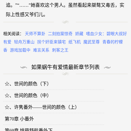
追。”“……”她喜欢这个男人。虽然看起来桀骜又毒舌，实
际上性感又爷们儿。
相关阅读：
天师不算卦
二刻拍案惊奇
娇藏
嗜血少女：碧眼大叔好
有爱
轻舟万重山
拐个奸臣来镇宅
纸飞机
魔武至尊
青春的柠檬
香
游戏加载中
难言关系
刺客之王
如果蜗牛有爱情最新章节列表
☆、世间的颜色（下）
☆、世间的颜色（中）
☆、许隽番外——世间的颜色（上）
第70章 小番外
第69章 姚萌舒航番外下