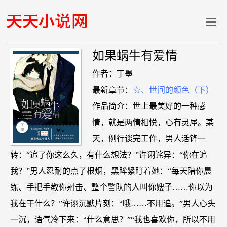
如果蜗牛有爱情
作者：丁墨
最新章节：
☆、世间的颜色（下）
作品简介：世上最美好的一种感
情，就是两情相悦，心有灵犀。某
天，例行谈完工作，男人话锋一
转：“追了你这么久，有什么想法？”许诩诧异：“你在追
我？”男人忍耐的点了根烟，黑眸紧盯着她：“每天陪你晨
练、手把手教你射击、整个警队的人叫你嫂子……你以为
我在干什么？”许诩沉默片刻：“哦……不用追。”男人心头
一沉，语气冷下来：“什么意思？”“我也喜欢你，所以不用