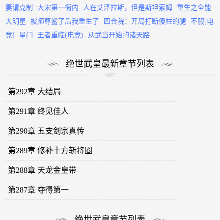
妻请克制
大宋第一衙内
人在艾泽拉斯，但是斯坦索姆
重生之全能
大明星
被师尊鲨了后我重生了
四合院：开局打断傻柱的腿
不服[电
竞]
星门
王者重临(电竞)
从武当开始的诸天路
绝世武皇最新章节列表
第292章 大结局
第291章 终见佳人
第290章 五支剑宗真传
第289章 修补十方斩将圈
第288章 天龙金皇带
第287章 夺得第一
绝世武皇章节列表