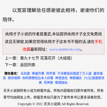
以宽容理解信任感谢彼此相待，谢谢你们的
陪伴。
纨绔才子小说
的作者是墨武,本站提供
纨绔才子全文免费阅
读
且无弹窗,如果您觉得
纨绔才子
这本书不错的话,请在
手机
收藏
最新网址：
www.ttmhbook.com
。
上一章：
第九十七节 花落花开（大结局）
下一章：
返回列表
猜你喜欢：
长风渡
神道丹尊
同学录
不当替身后我成了万人迷
盛世谋
臣
绝世相师
你的表情包比本人好看
神宠进化
神医嫡女
[七五]我是陈世
美
花神录
惟我独仙
天天小说网所有小说为转载作品，所有内容版权归原作者所有，所有
章节均由网友上传，转载至本站只是为了宣传本书让更多读者欣赏。
Copyright © 2021 天天小说网 All Rights Reserved.