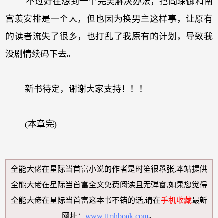
不过好在想到一个完美解决办法，把阎琛御和南
宫羡安排是一个人，但也因为换男主这样事，让原有
的读者流失了很多，也打乱了我原有的计划，导致我
没剧情续码下去。
新书待定，谢谢大家支持！！！
(本章完)
全能大佬在星际当首富小说
的作者是时笙很嚣张,本站提供
全能大佬在星际当首富全文免费阅读
且无弹窗,如果您觉得
全能大佬在星际当首富
这本书不错的话,请在
手机收藏
最新
网址：
www.ttmhbook.com
。