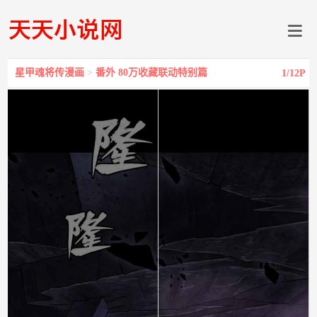
星甲魂将传漫画
>
番外 80万收藏联动特别篇
1
/12P