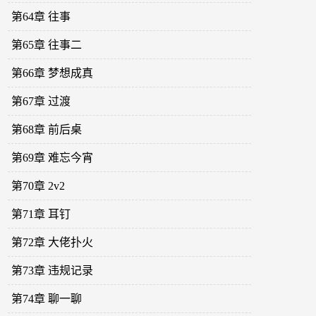
第64章 往事
第65章 往事二
第66章 梦想成真
第67章 过渡
第68章 前后桌
第69章 难忘今宵
第70章 2v2
第71章 耳钉
第72章 大佬扑火
第73章 违规记录
第74章 聊一聊