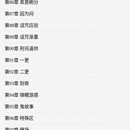
第86章 恶意刷分
第87章 因为闷
第88章 诅咒应验
第89章 诅咒渐重
第90章 刑讯逼供
第91章 一更
第92章 二更
第93章 刻骨
第94章 锦鲤游惑
第95章 鬼故事
第96章 特殊区
第97章 赌场