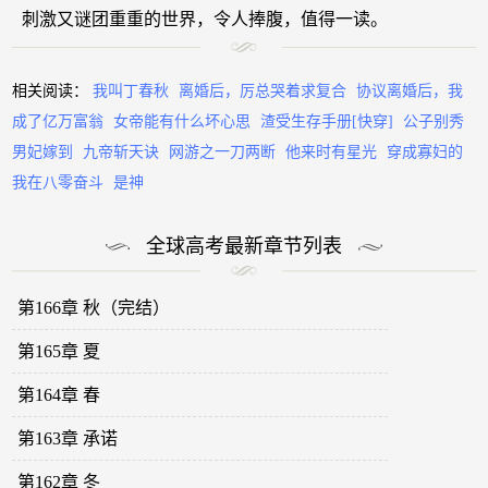
刺激又谜团重重的世界，令人捧腹，值得一读。
相关阅读：
我叫丁春秋
离婚后，厉总哭着求复合
协议离婚后，我
成了亿万富翁
女帝能有什么坏心思
渣受生存手册[快穿]
公子别秀
男妃嫁到
九帝斩天诀
网游之一刀两断
他来时有星光
穿成寡妇的
我在八零奋斗
是神
全球高考最新章节列表
第166章 秋（完结）
第165章 夏
第164章 春
第163章 承诺
第162章 冬