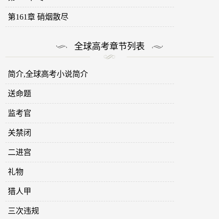
第161章 硝烟散尽
全球高考章节列表
简介,全球高考小说简介
送命题
监考官
关禁闭
二进宫
礼物
猎人甲
三次违规