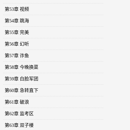
第53章 视频
第54章 跳海
第55章 完美
第56章 幻听
第57章 诈鱼
第58章 今晚换菜
第59章 白脸军团
第60章 急转直下
第61章 破浪
第62章 监考区
第63章 双子楼